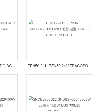
TEN40-2415N TEN40-2422NDC-DC电源转换器TEN40-2410N TEN40-2411N
TEN50-2411 TEN50-2412TRACOPOWER直流电源 TEN50-1210 TEN50-1211