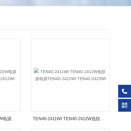
TEN30-2413WI TEN30-2422W电源模块TEN30-2411WI TEN30-2412WI
TEN40-2411WI TEN40-2412W低纹波电源TEN40-2422WI TEN40-2423WI