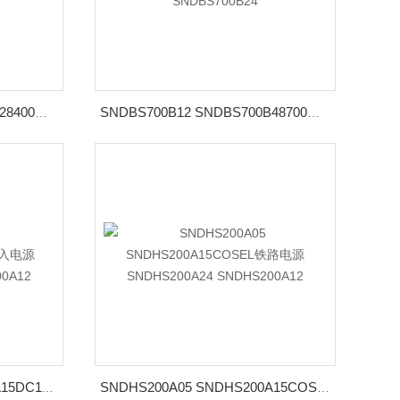
SNDBS400B05 SNDBS400B28400W稳压电源SNDBS400B24 SNDBS400B12
SNDBS700B12 SNDBS700B48700W压输入电源SNDBS700B28 SNDBS700B24
SNDHS100A05 SNDHS100A15DC110V输入电源SNDHS100A24 SNDHS100A12
SNDHS200A05 SNDHS200A15COSEL铁路电源SNDHS200A24 SNDHS200A12