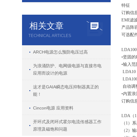
特征
订购信
EMI滤
相关文章
产品阵
可选配
TECHNICAL ARTICLES
LDA1
ARCH电源怎么预防电压过高
•坚固的
•输入范
为浪涌防护、电网级电源与直接市电
LDA10 
应用而设计的电源
LDA100
自动调
这才是GAIA瞬态电压抑制器真正的
•内置
能！
订购信
Cincon电源 应用资料
LDA（1
开环式及闭环式霍尔电流传感器工作
（1）
原理及磁饱和问题
（2）