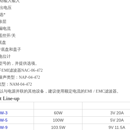
自动输入输入
输出电压
选*
涂层
漏电流
遥控开/关
底盘
带底盘和盖子
电位计
型号的，并提供选项。
子
EMI滤波器NAC-06-472
声类型：NAP-04-472
：NAM-04-472
以与电源并联的其他设备，建议使用额定电流的EMI / EMC滤波器。
t Line-up
roduct Name
Output Wattage
Output Voltage･Cu
0W-3
60W
3V 20A
0W-5
100W
5V 20A
0W-9
103.5W
9V 11.5A