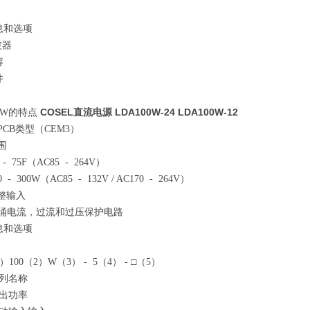
息和选项
波器
容
件
COSEL直流电源 LDA100W-24 LDA100W-12
00W的特点
PCB类型（CEM3）
围
- 75F（AC85 - 264V）
 - 300W（AC85 - 132V / AC170 - 264V）
整输入
浪涌电流，过流和过压保护电路
息和选项
）100（2）W（3） - 5（4） - □（5）
系列名称
输出功率