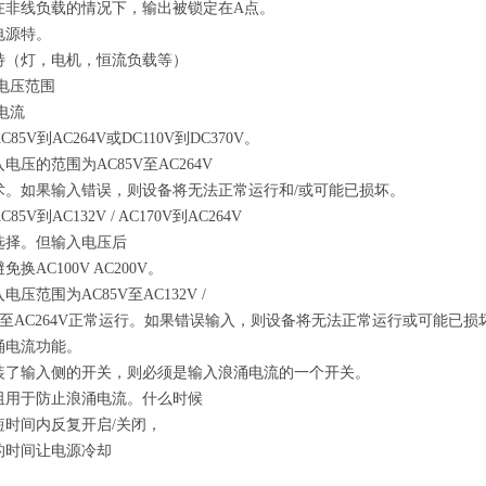
在非线负载的情况下，输出被锁定在A点。
电源特。
特（灯，电机，恒流负载等）
入电压范围
涌电流
85V到AC264V或DC110V到DC370V。
电压的范围为AC85V至AC264V
术。如果输入错误，则设备将无法正常运行和/或可能已损坏。
85V到AC132V / AC170V到AC264V
选择。但输入电压后
换AC100V AC200V。
电压范围为AC85V至AC132V /
0V至AC264V正常运行。如果错误输入，则设备将无法正常运行或可能已损
涌电流功能。
装了输入侧的开关，则必须是输入浪涌电流的一个开关。
阻用于防止浪涌电流。什么时候
短时间内反复开启/关闭，
的时间让电源冷却