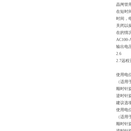
晶闸管
在短时
时间，
关闭以
在的情
AC100-
输出电
2.6
2.7远程
使用电
（适用
顺时针
逆时针
建议选项
使用电
（适用
顺时针
逆时针