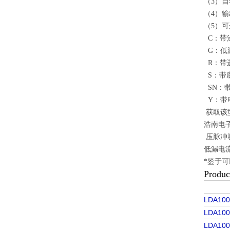
（3）
（4）
（5）可
C：带
G：低
R：带
S：带
SN：
Y：带
获取该
浩南电
压脉冲噪
低漏电流型
*鉴于可
Produc
P
LDA10
LDA10
LDA10