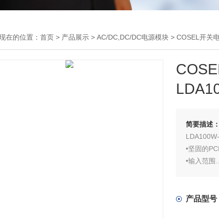
现在的位置：
首页
>
产品展示
>
AC/DC,DC/DC电源模块
>
COSEL开关
COS
LDA1
简要描述
LDA100W-
•坚固的P
•输入范围
COSEL直流
自动调整
产品型号
•内置浪涌