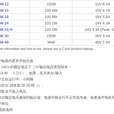
0W-12
102W
12V 8.5A
0W-15
100.5W
15V 6.7A
0W-18
100.8W
18V 5.6A
0W-24
103.2W
24V 4.3A
W-24-H
103.2W
24V 4.3A (Peak: 6
0W-30
105W
30V 3.5A
0W-48
96W
48V 2.0A
ther information and how to use, please see in Cosel product catalog.
护电路内置并开始生效
 - 140％的额定电压下（3V输出电压类型除外：
4.00 - 5.25V）。如果，应关闭AC输入
护正在运行中。小间隔
的AC回收是2至3分钟（）。
间取决于输入电压。
将过额定电压施加到输出端。电源可能运行不正常或失效。如果操作电机
护单位。
电流折返特