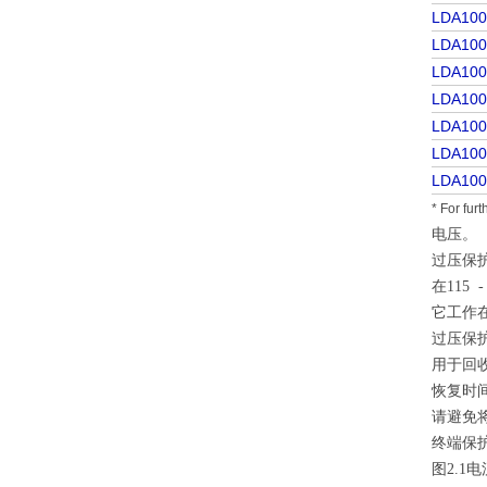
LDA10
LDA10
LDA10
LDA10
LDA100
LDA10
LDA10
* For fur
电压。
过压保
在115
它工作在
过压保
用于回收
恢复时
请避免
终端保
图2.1