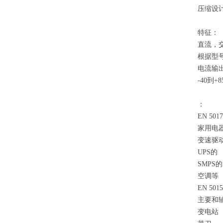
压缩设
特征：
直流，
根据型号，双
电流输
-40到+
：
EN 5
家用电
变速驱
UPS的
SMPS的
空调等
EN 5
主要和
变电站