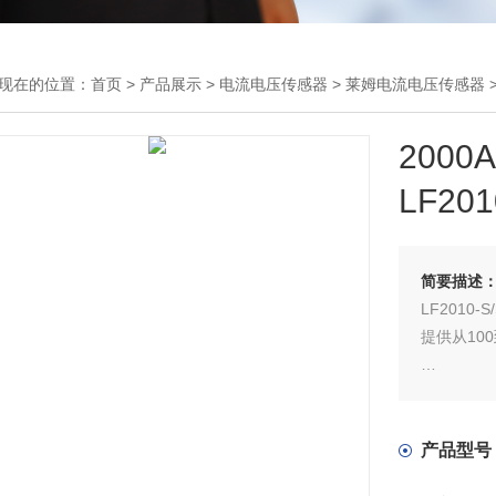
现在的位置：
首页
>
产品展示
>
电流电压传感器
>
莱姆电流电压传感器
>
200
LF201
简要描述
LF2010-S
提供从10
在整个温度
IPN的0.
产品型号