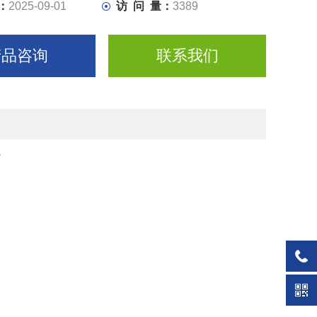
0.5μs
：
2025-09-01
访 问 量：
3389
型尺寸，适用于面板安装拓扑结构（平面或垂直）
产品咨询
联系我们
7