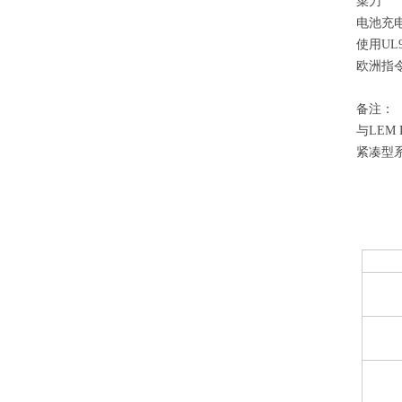
菜刀
电池充
使用UL
欧洲指令EM
备注：
与LEM 
紧凑型
LF 201