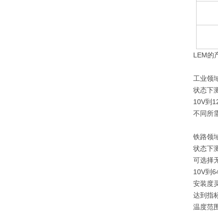
LEM
工业领
状态下
10V到
不同所
铁路领
状态下
可选择无
10V到
安装度
达到指标
温度范