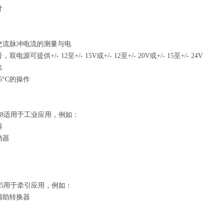
计
交流脉冲电流的测量与电
电源可提供+/- 12至+/- 15V或+/- 12至+/- 20V或+/- 15至+/- 24V
出
85°C的操作
0178适用于工业应用，例如：
器
动器
0155用于牵引应用，例如：
辅助转换器