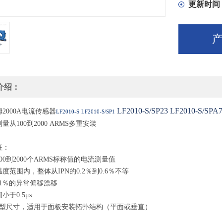
响应时间小于
更新时间
5种紧凑
5年保修
介绍：
LF2010-S/SP23
LF2010-S/SPA
2000A电流传感器
LF2010-S
LF2010-S/SP1
量从100到2000 ARMS多重安装
征：
00到2000个ARMS标称值的电流测量值
度范围内，整体从IPN的0.2％到0.6％不等
0.1％的异常偏移漂移
小于0.5μs
凑型尺寸，适用于面板安装拓扑结构（平面或垂直）