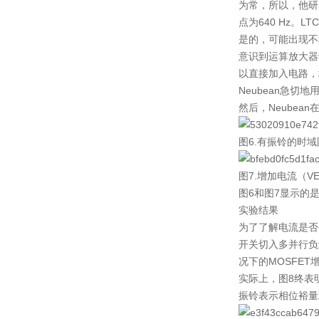
为常，所以，他研究了
点为640 Hz。L
是的，可能出现不
意识到运算放大器动
以直接加入电路，增
Neubean急切地
然后，Neubea
图6.有振铃的时域
图7.增加电流（
图6和图7显示的
实验结果
为了了解电流是否会
开关切入多并行负载
况下的MOSFET
实际上，图8终表
振铃表示相位裕量