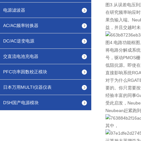
图3.从误差电压
电源滤波器
在研究频率响应时
果负输入端。Neu
AC/AC频率转换器
益，并且交越时未
DC/AC逆变电源
图4.电路功能框图
将电路分解成系统
交直流电池充电器
号，驱动PMOS栅
低阻抗源。即使在图
PFC功率因数校正模块
直接影响系统RG
对于为什么RGAT
日本万用MULTI仪器仪表
要的。你只需要按
经验丰富的同事G
DSH国产电源模块
受此启发，Neub
Neubean赶紧
其中，
运算放大器增益为