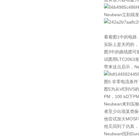
Neubean立刻
看着图1中的电路，
实际上是关闭的，未
图3中的曲线图可
试图用LTC206
带来这点启示，Ne
图5.非零电流条
图5为从VE到VS
PM，100 kΩ
Neubean来到
者至少出现某类振
他尝试加大MOS
他又回到了仿真，
Neubean找到