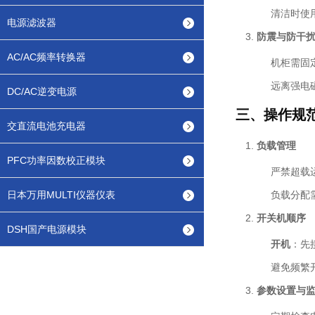
清洁时使
电源滤波器
防震与防干
AC/AC频率转换器
机柜需固
远离强电
DC/AC逆变电源
三、操作规
交直流电池充电器
负载管理
PFC功率因数校正模块
严禁超载
日本万用MULTI仪器仪表
负载分配
开关机顺序
DSH国产电源模块
开机
：先
避免频繁
参数设置与