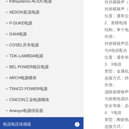
KWsystems AC/DC电源
对共模噪声（在
对差模噪声（在
AEDON直流电源
位置：通常位于
2、差模电感
P-DUKE电源
结构：单个电
GAIA电源
作用：
对差模噪声呈现
COSEL开关电源
与X电容配合，
TDK-LAMBDA电源
位置：通常串联
3、X电容
BEL POWER稳压电源
类型：金属化聚丙烯薄膜
ARCH电源模块
连接方式：跨接
作用：
TRACO POWER电源
滤除差模噪声，
与差模电感共同
CINCON工业电源模块
安全等级：必须使
Artesyn电源供应器
4、Y电容
类型：陶瓷电容
电流电压传感器
连接方式：