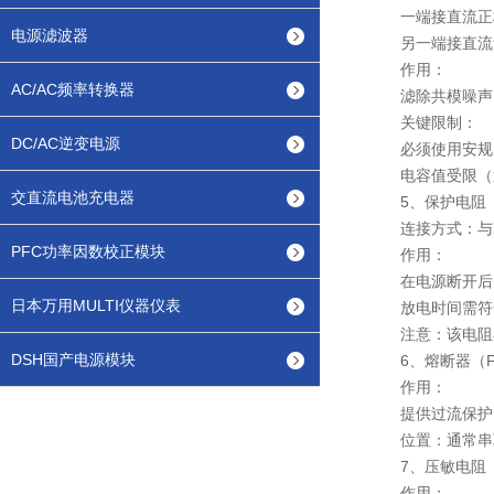
一端接直流正极
电源滤波器
另一端接直流负
作用：
AC/AC频率转换器
滤除共模噪声，
关键限制：
DC/AC逆变电源
必须使用安规电容
电容值受限（通常≤
交直流电池充电器
5、保护电阻
连接方式：与X
PFC功率因数校正模块
作用：
在电源断开后，
日本万用MULTI仪器仪表
放电时间需符合
注意：该电阻在
DSH国产电源模块
6、熔断器（Fu
作用：
提供过流保护。
位置：通常串联
7、压敏电阻（Va
作用：