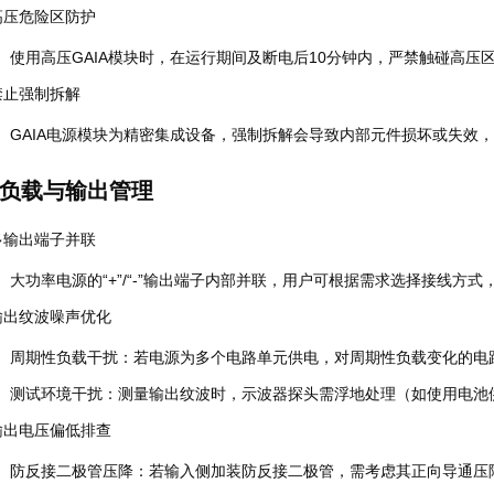
高压危险区防护
使用高压GAIA模块时，在运行期间及断电后10分钟内，严禁触碰高压
禁止强制拆解
GAIA电源模块为精密集成设备，强制拆解会导致内部元件损坏或失效
负载与输出管理
多输出端子并联
大功率电源的“+”/“-”输出端子内部并联，用户可根据需求选择接线方
输出纹波噪声优化
周期性负载干扰
：若电源为多个电路单元供电，对周期性负载变化的电
测试环境干扰
：测量输出纹波时，示波器探头需浮地处理（如使用电池
输出电压偏低排查
防反接二极管压降
：若输入侧加装防反接二极管，需考虑其正向导通压