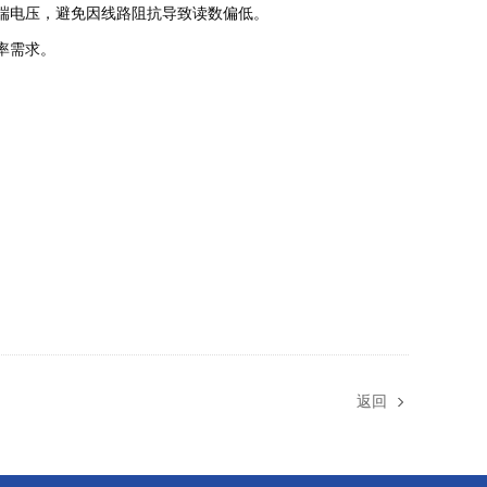
端电压，避免因线路阻抗导致读数偏低。
率需求。
。
。
返回