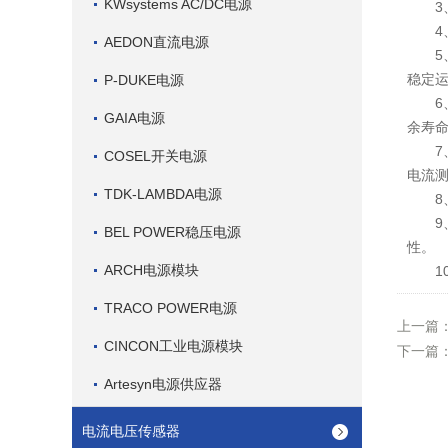
KWsystems AC/DC电源
3、
4、
AEDON直流电源
5、
稳定
P-DUKE电源
6、
GAIA电源
余寿
7、
COSEL开关电源
电流
TDK-LAMBDA电源
8、
9、
BEL POWER稳压电源
性。
ARCH电源模块
10
TRACO POWER电源
上一篇
CINCON工业电源模块
下一篇
Artesyn电源供应器
电流电压传感器