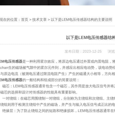
现在的位置：
首页
>
技术文章
> 以下是LEM电压传感器结构的主要说明
以下是LEM电压传感器结
发布日期：2023-12-25 浏览
EM电压传感器
是一种利用霍尔效应，将原边电压通过外置或内置电阻，将
chan生的磁场被气隙中的霍尔元件到，并感应出相应电动势，该电动
通与原边电流（被测电压通过限流电阻产生）产生的磁通大小相等，方向
EM电压传感器
的一般结构和组成部分的简要说明：
磁芯：LEM电压传感器通常包含一个磁芯，其作用是放大电压信号并将
。磁芯的选择和设计对传感器的性能具有重要影响。
一对绕组：在磁芯周围绕制一对绕组，分别称为主绕组和次绕组。主绕组
次绕组则用于检测主绕组中产生的磁场，并产生与输入电压信号成正比的
绝缘层：为了防止绕组之间的短路和绝缘损坏，LEM电压传感器通常在