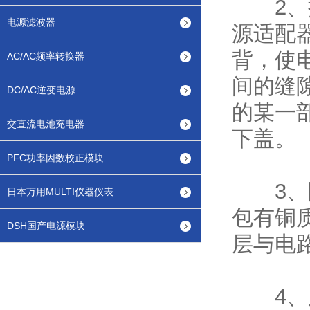
2、把
电源滤波器
源适配
背，使
AC/AC频率转换器
间的缝
DC/AC逆变电源
的某一
交直流电池充电器
下盖。
PFC功率因数校正模块
3、随
日本万用MULTI仪器仪表
包有铜
DSH国产电源模块
层与电
4、层