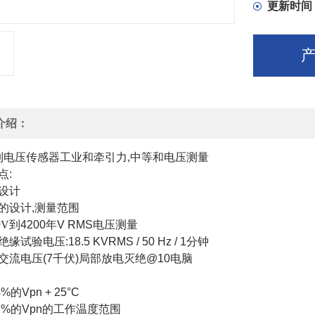
的总体:
更新时间
+ / - 0.4
+ / - 1.
介绍：
列
电压传感器工业和牵引力,中等和电压测量
点:
设计
的设计,测量范围
0
V
到4200年V
RMS电压测量
缘试验电压:18.5 KVRMS / 50 Hz / 1分钟
交流电压(7千伏)局部放电灭绝@10电脑
:
0.4%的Vpn + 25°C
- 1.2%的Vpn的工作温度范围