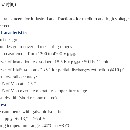
响应时间)
e transducers for Industrial and Traction - for medium and high voltage
rements
haracteristics:
ct design
ue design to cover all measuring ranges
e measurement from 1200 to 4200 V
RMS
evel of insulation test voltage: 18.5 KV
/ 50 Hz / 1 min
RMS
evel of RMS voltage (7 kV) for partial discharges extinction @10 pC
ent overall accuracy:
4 % of Vpn at + 25°C
2 % of Vpn over the operating temperature range
andwidth (short response time)
es:
surements with galvanic isolation
supply: +- 13,5 ...26,4 V
ing temperature range: -40°C to +85°C