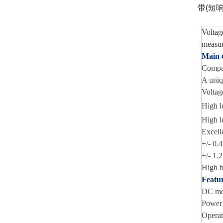
带(短
Voltag
measu
Main c
Compa
A uniq
Voltag
High l
High l
Excell
+/- 0.
+/- 1.
High b
Featur
DC mea
Power 
Operat