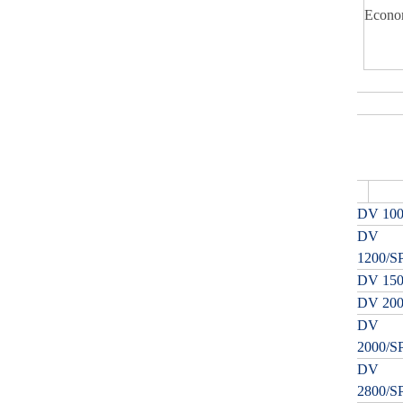
Econom
Product
Model
DV 10
DV
1200/S
DV 15
DV 20
DV
2000/S
DV
2800/S