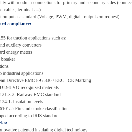
ility with modular connections for primary and secondary sides (connec
d cables, terminals ...)
t output as standard (Voltage, PWM, digital...outputs on request)
ard compliance:
5 for traction applications such as:
nd auxilary converters
rd energy meters
t breaker
tions
o industrial applications
an Directive EMC 89 / 336 / EEC : CE Marking
UL94-VO recognized materials
121-3-2: Railway EMC standard
24-1: Insulation levels
101/2: Fire and smoke classification
ped according to IRIS standard
ks:
novative patented insulating digital technology