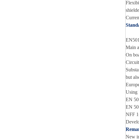
Flexib
shielde
Curren
Stand
EN5015
Main a
On boa
Circui
Substa
but als
Europe
Using 
EN 50
EN 501
NFF 16
Develo
Remar
New in