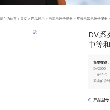
现在的位置：
首页
>
产品展示
>
电流电压传感器
>
莱姆电流电压传感器
>
DV系
中等和
简要描述
DV2000
主要特点:
紧凑的设
一个特的设
从1200V
水平的绝缘试验
产品型号
水平的交流