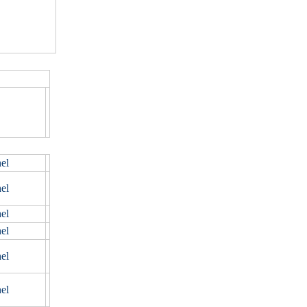
unting
el
el
el
el
el
el