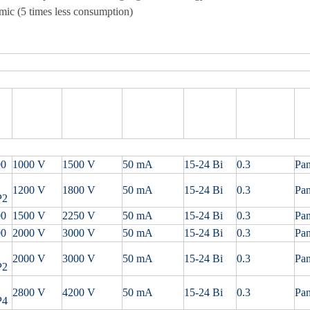
ic (5 times less consumption)
 search results
Primary
Measuring
Secondary
Supply
Accuracy
Nominal
Mo
Range
Signal
Voltage (V)
(%)
Value
00
1000 V
1500 V
50 mA
15-24 Bi
0.3
Pan
1200 V
1800 V
50 mA
15-24 Bi
0.3
Pan
P2
00
1500 V
2250 V
50 mA
15-24 Bi
0.3
Pan
00
2000 V
3000 V
50 mA
15-24 Bi
0.3
Pan
2000 V
3000 V
50 mA
15-24 Bi
0.3
Pan
P2
2800 V
4200 V
50 mA
15-24 Bi
0.3
Pan
P4