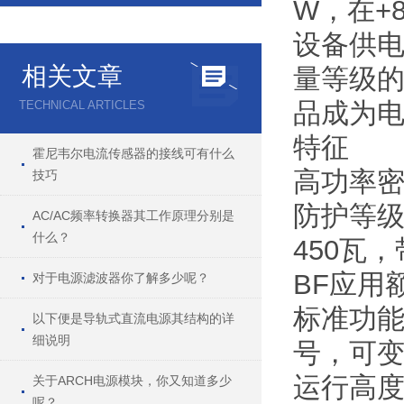
W
，在
+
设备供
相关文章
量等级
品成为
TECHNICAL ARTICLES
特征
霍尼韦尔电流传感器的接线可有什么
高功率
技巧
防护等
AC/AC频率转换器其工作原理分别是
什么？
450
瓦，
BF
应用
对于电源滤波器你了解多少呢？
标准功
以下便是导轨式直流电源其结构的详
细说明
号，可
运行高
关于ARCH电源模块，你又知道多少
呢？