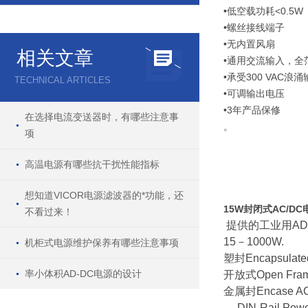
•低空载功耗
<0.5W
•螺丝接线端子
•无内置风扇
相关文章
•通用交流输入，全
•承受
300 VAC
浪涌
TECHNICAL ARTICLES
•可调输出电压
•
3
年产品保修
在选择电流变送器时，有哪些注意事
。
项
高温电源有哪些抗干扰性能指标
想知道VICOR电源滤波器的*功能，还
15W封闭式AC/DC电源
不看过来！
提供的工业用
AD
15
－
1000W.
机柜式电源维护保养有哪些注意事项
塑封
Encapsulat
率小体积AD-DC电源的设计
开放式
Open Fra
金属封
Encase A
DIN-Rail Powe