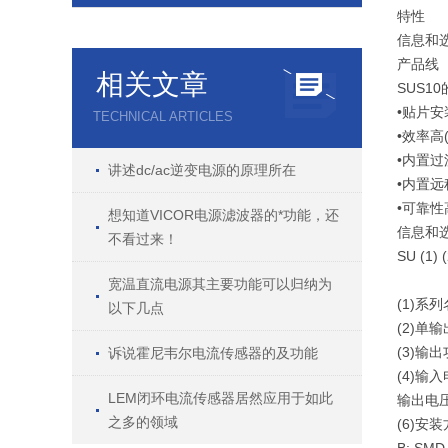
特性
信息和
产品线
相关文章
SUS10
•贴片
TECHNICAL ARTICLES
•效率高
•内置
讲述dc/ac逆变电源的原理所在
•内置远
•可靠性
想知道VICOR电源滤波器的*功能，还
信息和
不看过来！
SU (1) (
宽温直流电源其主要功能可以归纳为
(1)
系列
以下几点
(2)
单输
(3)
输出
诉说霍尼韦尔电流传感器的及功能
(4)
输入
LEM闭环电流传感器居然应用于如此
输出电
之多的领域
(6)
安装