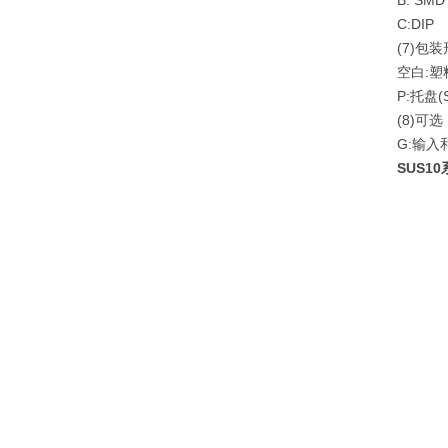
B: SMD
C:DIP
(7)
包装
空白
:
塑
P:
托盘
(
(8)
可选
G:
输入
SUS1