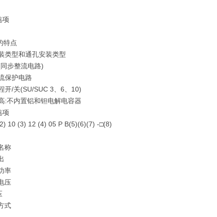
选项
的特点
安装类型和通孔安装类型
(
同步整流电路
)
过流保护电路
程开
/
关
(SU/SUC 3
、
6
、
10)
高
:
不内置铝和钽电解电容器
选项
2) 10 (3) 12 (4) 05 P B(5)(6)(7) -□(8)
名称
出
功率
电压
压
方式