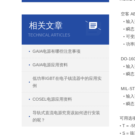
AB
空客
•
输入
相关文章
•
瞬态
TECHNICAL ARTICLES
•
可变
•
功率
GAIA电源有哪些注意事项
DO-16
GAIA电源应用资料
•
输入
•
瞬态
低功率IGBT在电子镇流器中的应用实
例
MIL-ST
•
输入
COSEL电源应用资料
•
瞬态
导轨式直流电源究竟该如何进行安装
可用选
的呢？
T = -5
•
S =
•
筛