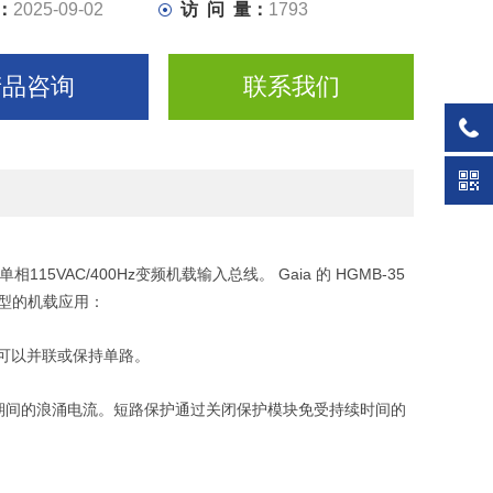
，并在过载消除后恢复正常。
：
2025-09-02
访 问 量：
1793
5 符合众多
产品咨询
联系我们
115VAC/400Hz
Gaia
HGMB-35
单相
变频机载输入总线。
的
型的机载应用：
可以并联或保持单路。
期间的浪涌电流。短路保护通过关闭保护模块免受持续时间的