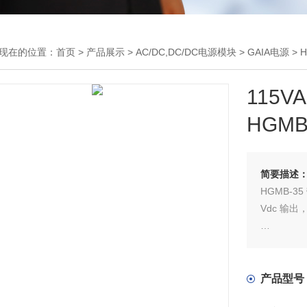
现在的位置：
首页
>
产品展示
>
AC/DC,DC/DC电源模块
>
GAIA电源
> H
115
HGMB
简要描述
HGMB-3
Vdc 输
HGMM-
产品型号
并消除启