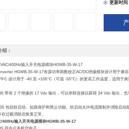
间的短路
更新时间
HGMB-3
介绍：
5VAC/400Hz
HGMB-35-W-17
输入开关电源模块
onverter HGMB-35-W-17
AC/DC
有源功率因数校正
绝缘模块设计用于兼容
 PFC
-40
+105
C
-55
C
设计用于
至
°
（可选
°
）的更高工作温度，适用于典
35
2
17 Vdc
34 Vdc
带有
个绝缘的
输出，可以串联连接以获得
输出，也
35
包括软启动、短路保护和禁止功能。软启动允许电流限制并消除启动
并在过载消除后恢复正常。
AC/400Hz输入开关电源模块HGMB-35-W-17
35
符合众多航空电子：