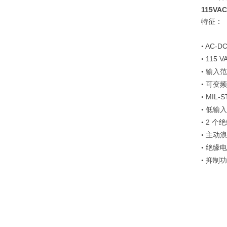
115VA
特征：
AC-D
•
115 V
•
•
输入范
•
可变频
MIL-S
•
•
低输入
2
•
个绝
•
主动浪
•
绝缘电
•
抑制功