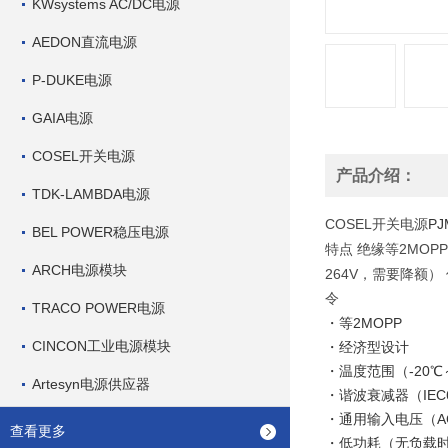
KWsystems AC/DC电源
AEDON直流电源
P-DUKE电源
GAIA电源
COSEL开关电源
产品介绍：
TDK-LAMBDA电源
COSEL
PJ
开关电源
BEL POWER稳压电源
2MOPP
特点
绝缘等
ARCH电源模块
264V
，需要降额）
令
TRACO POWER电源
・等2MOPP
CINCON工业电源模块
・经济型设计
・温度范围（-20℃
Artesyn电源供应器
・谐波衰减器（IEC61
・通用输入电压（AC
查看更多
・低功耗（无负载