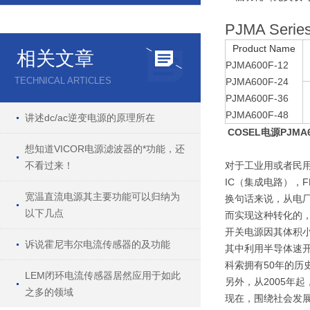
PJMA Serie
Product Name
相关文章
PJMA600F-12
TECHNICAL ARTICLES
PJMA600F-24
PJMA600F-36
PJMA600F-48
讲述dc/ac逆变电源的原理所在
COSEL电源PJMA60
想知道VICOR电源滤波器的*功能，还
不看过来！
对于工业用或者民
IC（集成电路），
宽温直流电源其主要功能可以归纳为
换句话来说，从电
以下几点
而实现这种转化的
开关电源因其体积
诉说霍尼韦尔电流传感器的及功能
其中利用半导体速
科索拥有50年的历
LEM闭环电流传感器居然应用于如此
另外，从2005年
之多的领域
现在，围绕社会发