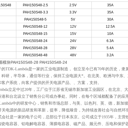
150S48
PAH150S48-2.5
2.5V
35A
PAH150S48-3.3
3.3V
35A
PAH150S48-5
5V
30A
PAH150S48-12
12V
12.5A
PAH150S48-15
15V
10A
PAH150S48-24
24V
6.3A
PAH150S48-28
28V
5.4A
PAH150S48-48
48V
3.2A
模块PAH150S48-28 PAH150S48-24
的TDK-Lambda是一家的工业电源制造， 创立至今已有70年的历史
，科研，半导体，通信等行业，保持工业电源大*。在北美、欧洲与中东、
和客户系统，向客户提供的开关电源产品、、方案，支持。
-Lambda立足中过20年，工厂位于江苏省无锡市新加坡工业园区，在北
香港和台北设立了销售分公司或办事处。同时，在每个区域都配备了的应用
-Lambda中的研发中心，销售和市场总部，与美、以色列、英、德，新加
DC开关电源的新品研发和革新，提率，降低噪音，为持续改善社会与自然环
株式会社是一家的电子公司，总部位于日本东京。公司成立于1935年，主
陶瓷电容器、铝电解电容器、薄膜电容器、磁产品、频元件、压电和保护