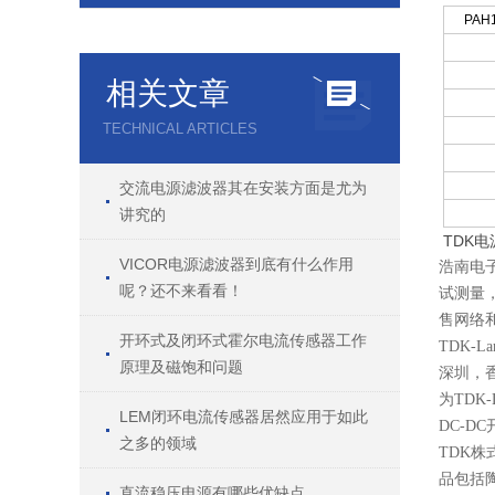
PAH
相关文章
TECHNICAL ARTICLES
交流电源滤波器其在安装方面是尤为
讲究的
TDK电源
VICOR电源滤波器到底有什么作用
浩南电子
呢？还不来看看！
试测量
售网络
开环式及闭环式霍尔电流传感器工作
TDK
原理及磁饱和问题
深圳，
为TDK
LEM闭环电流传感器居然应用于如此
DC-
之多的领域
TDK
品包括
直流稳压电源有哪些优缺点