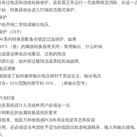
具有过电流和连续
短路保护。该装置正常运行
一旦故障情况消除。在这一
开始，转换器就会进入打嗝状态
模式保护。
压保护
护由齐纳二管组成
输出电压。
温保护（OTP）
40W系列转换器配备
非锁定过温保护。如果
10°C（值）的阈值
转换器将关闭，禁用输出。什么时候
的温度会降低
自动重启。过热的情况
原因引起，如
外部过载情况或系统风扇故障。
出电压调整
详细描述了如何修剪输出
电压相对于其设定点。输出电压
在+ 10％范围内调节
到-10％。 （单输出型号）
PCB封装
信息
系统设计人员或终用户必须这一点
件和附近的金属
转换器间距要求
得批准。低阻力和低
电感PCB布局走线是常态和应该
使用。还必须适当考虑
给予适当的低阻抗轨道
电源模块，输入和输出接地
示。