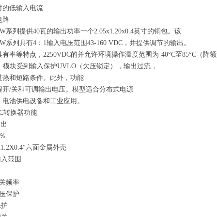
时的低输入电流
电路
40W系列提供40瓦的输出功率
一个2.05x1.20x0.4英寸的铜包。该
40W系列具有4：1输入电压范围
43-160 VDC，并提供调节的输出。
具有率等特点，
2250VDC的并允许环境操作
温度范围为-40°C至85°C（降
）。模块受到输入保护
UVLO（欠压锁定），输出过流，
过热和短路
条件。此外，功能
程开/关和可调输出电压。
模型适合分布式电源
，电池供电
设备和工业应用。
-DC转换器功能
输出
1％
''X1.2X0.4“六面金属外壳
1输入范围
开关频率
欠压保护
保护