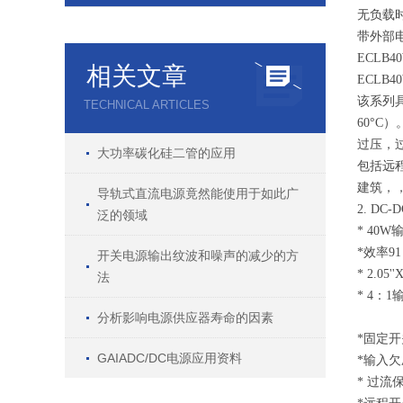
无负载
带外部
ECLB
相关文章
ECLB
该系列
TECHNICAL ARTICLES
60°C
过压，
大功率碳化硅二管的应用
包括远
建筑，
导轨式直流电源竟然能使用于如此广
2. DC
泛的领域
* 40W
*效率9
开关电源输出纹波和噪声的减少的方
* 2.05
法
* 4：
分析影响电源供应器寿命的因素
*固定
GAIADC/DC电源应用资料
*输入
* 过流