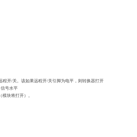
远程开/关。该
如果远程开/关引脚为电平，则转换器打开
"。信号水平
（模块将打开）。