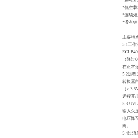
*远程开
*低空
*连续
*没有
主要特
5.1工
ECLB
（降过
在正常
5.2远程
转换器
（> 3
远程开
5.3 
输入欠
电压降
阈。
5.4过