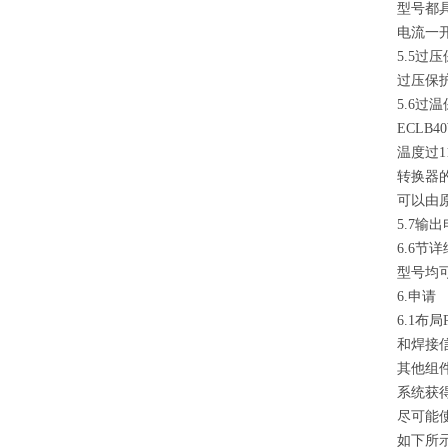
型号都
电流一
5.5过
过压保
5.6过
ECLB
温度过1
转换器
可以由
5.7输
6.6节
型号均可
6.申请
6.1布局
和焊接
其他组
系统获
尽可能
如下所