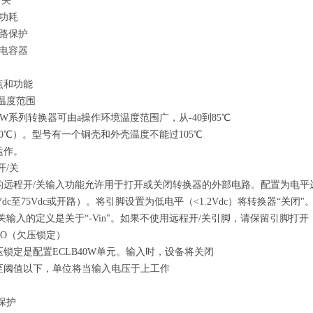
/关
载功耗
短路保护
钽电容器
点和功能
作温度范围
40W系列转换器可由a操作
环境温度范围广，从-40到85℃
60℃）。型号有一个
铜壳和外壳温度不能过105℃
运作。
开/关
的远程开/关输入功能允许
用于打开或关闭转换器的外部电路。
配置为电平
.5Vdc至75Vdc或开路）。将引脚设置为低电平
（<1.2Vdc）将转换器“关闭
/关输入的定义是关于
“-Vin"。如果不使用远程开/关引脚，请保留引脚
打开
UVLO（欠压锁定）
压锁定是配置
ECLB40W单元。输入时，设备将关闭
至阈值以下，单位将
当输入电压于上工作
流保护