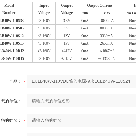
Model
Input
Output
Output Current
I
Number
Voltage
Voltage
Min
Max
No Lo
LB40W-110S33
43-160V
3.3V
0mA
10000mA
10m
LB40W-110S05
43-160V
5V
0mA
8000mA
10m
LB40W-110S12
43-160V
12V
0mA
3333mA
10m
LB40W-110S15
43-160V
15V
0mA
2666mA
10m
LB40W-110D12
43-160V
+/-12V
0mA
+/-1667mA
10m
LB40W-110D15
43-160V
+/-15V
0mA
+/-1333mA
10m
产品：
您的单位：
您的姓名：