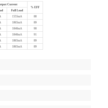
ntput Current
% EFF
ad
Full Load
A
1555mA
88
A
1865mA
89
A
1840mA
90
A
1840mA
91
A
1865mA
89
A
1865mA
89