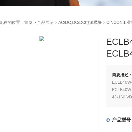
现在的位置：
首页
>
产品展示
>
AC/DC,DC/DC电源模块
>
CINCON工
ECL
ECLB
简要描述
ECLB40W-
ECLB40W
43-160
该系列具
2250V
温度范围为-
产品型号
60°C）