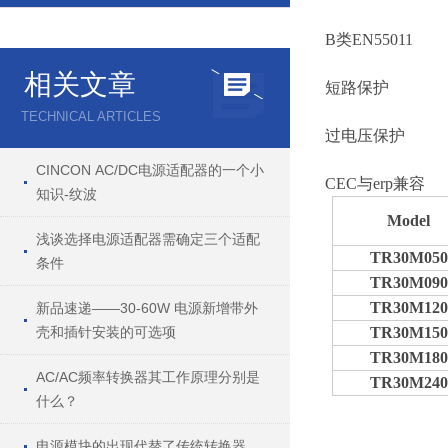
B类EN55011
相关文章
短路保护
TECHNICAL ARTICLES
过电压保护
CINCON AC/DC电源适配器的一个小
CEC与erp兼容
知识-纹波
Model
浅谈选择电源适配器需确定三个适配
TR30M050
条件
TR30M090
TR30M120
新品速递——30-60W 电源新增带外
壳和插针安装的可选项
TR30M150
TR30M180
AC/AC频率转换器其工作原理分别是
TR30M240
什么？
电源模块的出现代替了传统转换器