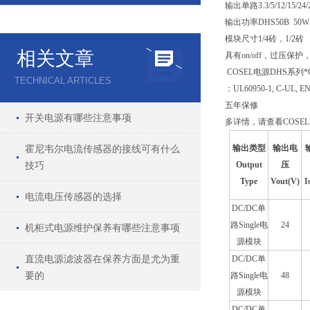
输出单路3.3/5/12/15/24/
输出功率DHS50B 50W；
模块尺寸1/4砖，1/2砖
相关文章
具有on/off，过压
COSEL电源DHS系列
TECHNICAL ARTICLES
：UL60950-1, C-UL, EN
五年保修
开关电源有哪些注意事项
多详情，请查看COSE
霍尼韦尔电流传感器的接线可有什么
输出类型
输出电
技巧
Output
压
Type
Vout(V)
I
电流电压传感器的选择
DC/DC单
路Single电
24
机柜式电源维护保养有哪些注意事项
源模块
直流电源滤波器在保养方面是尤为重
DC/DC单
要的
路Single电
48
源模块
DC/DC单