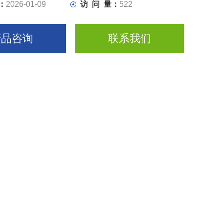
：
2026-01-09
访 问 量：
522
产品咨询
联系我们
75VDC
，具有良好的性价比。 它们消耗稀少的备用电
具有
85-264VAC
或
90-375VDC
的通用输入，为
享冗余模块，这些电源可提供比较可靠的真正