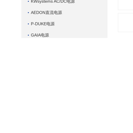
KWsystems AC/DC电源
AEDON直流电源
P-DUKE电源
GAIA电源
COSEL开关电源
产品
TDK-LAMBDA电源
TRAC
BEL POWER稳压电源
TPC
ARCH电源模块
TRA
TRACO POWER电源
源，
CINCON工业电源模块
工业
冗余
Artesyn电源供应器
查看更多
Featu