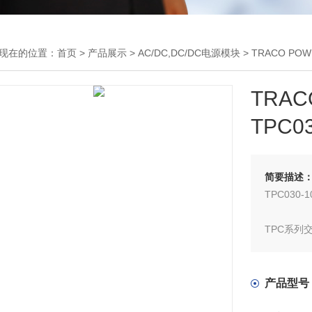
现在的位置：
首页
>
产品展示
>
AC/DC,DC/DC电源模块
>
TRACO PO
TR
TPC03
简要描述
TPC030-1
TPC系列交
TRACO
的性价比
产品型号
洲生态设