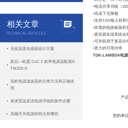
•电流共享功能（
20
•高温下无降额
•支持
输入轨和
110V
相关文章
•所需的电路板面积
TECHNICAL ARTICLES
•更容易实现系统合
•可并联用于更高功
•更大的可用功率
无线温度传感器设计方案
TDK-LAMBDA电源
新品—欧盟 CoC 2 效率电源适配器D
TM250-D
浅析电源滤波器的分类方法和正确使
用
产
谈谈宽温直流电源详细的操作步骤
高频开关电源的特点有哪些
您的单