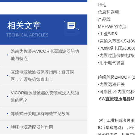
特性
信息和选项
产品线
相关文章
MHFW6
的特点
•工业
SIP8
TECHNICAL ARTICLES
•宽输入范围
4.5-18
•
I/O
绝缘电压
ac3000
浩南为你带来VICOR电源滤波器的功
•内置过流保护电路
(
能与特点
•用于电气设备
直流电源滤波器保养指南：避开误
绝缘等级
2MOOP (2
区，让设备稳如泰山！
•内置远程开关
•可靠性
:
不内置铝和
VICOR电源滤波器的安装就没人想知
6W直流稳压电源MHF
道的吗？
导轨式开关电源有哪些常见故障
对于工业用或者民用
聊聊电源适配器的作用
IC
（集成电路），
FE
换句话来说，从电厂