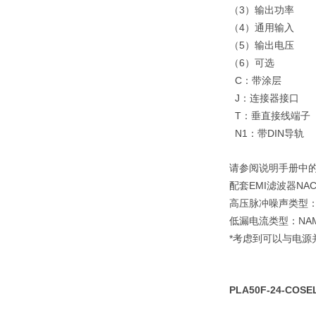
3
（
）输出功率
4
（
）通用输入
5
（
）输出电压
6
（
）可选
C
：带涂层
J
：连接器接口
T
：垂直接线端子
N1
DIN
：带
导轨
请参阅说明手册中
EMI
NAC
配套
滤波器
高压脉冲噪声类型
NA
低漏电流类型：
*
考虑到可以与电源
PLA50F-24-CO