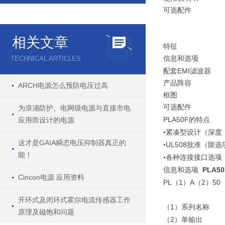
可选配件
相关文章
特征
TECHNICAL ARTICLES
信息和选项
EMI
配套
滤波器
产品阵容
ARCH电源怎么预防电压过高
框图
可选配件
为浪涌防护、电网级电源与直接市电
PLA50F
应用而设计的电源
的特点
•紧凑型设计（深度
这才是GAIA瞬态电压抑制器真正的
UL508
•
批准（除选
能！
•各种连接接口选项
PLA5
信息和选项
Cincon电源 应用资料
PL
1
A
2
50
（
）
（
）
开环式及闭环式霍尔电流传感器工作
1
（
）系列名称
原理及磁饱和问题
2
（
）单输出