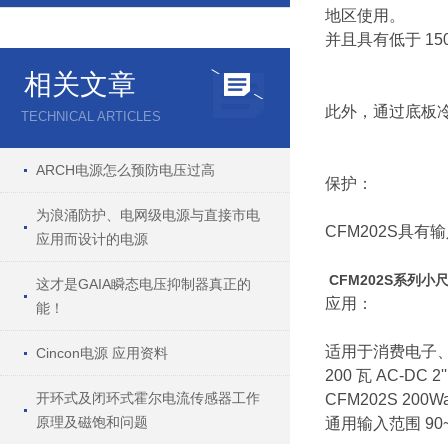
地区使用。
并且具有低于
15
相关文章
此外，通过底板
TECHNICAL ARTICLES
ARCH电源怎么预防电压过高
保护：
为浪涌防护、电网级电源与直接市电
CFM202S
具有输
应用而设计的电源
CFM202S系列小尺
这才是GAIA瞬态电压抑制器真正的
应用：
能！
适用于消费电子
Cincon电源 应用资料
200
瓦
AC-DC 2'' 
开环式及闭环式霍尔电流传感器工作
CFM202S 200Watt
原理及磁饱和问题
通用输入范围
90