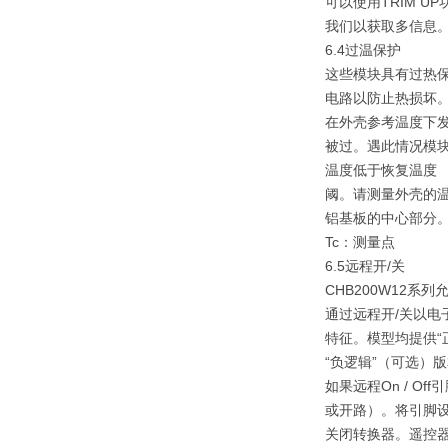
可以使用TRIM U
我们以获取多信息
6.4过温保护
这些模块具有过热
电路以防止热损坏
在外壳参考温度下
被过。遇此情况模
温度低于恢复温度
阈。请测量外壳的
铝基板的中心部分
Tc：测量点
6.5远程开/关
CHB200W12系
通过远程开/关以电
特征。模型均提供“
“负逻辑”（可选）
如果远程On / Off引
或开路）。将引脚设置
关闭转换器。遥控