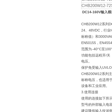
CHB200W12-72
DC14-160V输入模
CHB200W12
D
系列
24
48VDC
H
、
，行业
3000VA
标称值）和
EN50155
EN455
，
40
C
100
范围为–
°
至
/
功能包括远程开
关
电压。
UVLO
保护免受输入
CHB200W12
系列
标称电压，也适用
设备和工业应用。
3.
使用连接
使用的连接如下所
型号的外部输入电
建议降低输入纹波