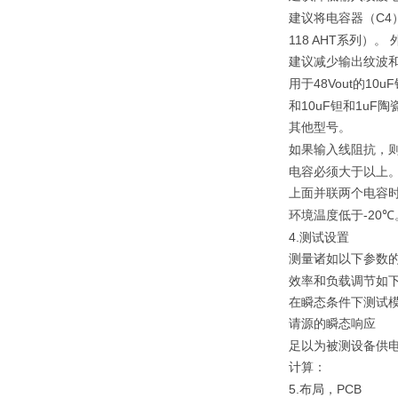
C4
建议将电容器（
118 AHT
系列）。
建议减少输出纹波
48Vout
10uF
用于
的
10uF
1uF
和
钽和
陶
其他型号。
如果输入线阻抗，
电容必须大于以上
上面并联两个电容
-20
环境温度低于
℃
4.
测试设置
测量诸如以下参数
效率和负载调节如
在瞬态条件下测试
请源的瞬态响应
足以为被测设备供
计算：
5.
PCB
布局，