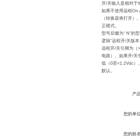
开/关输入是相对于
如果不使用远程On 
（转换器将打开）
正模式。
型号后缀为“ N”的型
逻辑”远程开/关版
远程开/关引脚为（> 3
电路）。如果开/关
低（0至<1.2Vd
默认。
产
您的单
您的姓