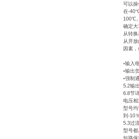
可以操
在
-40
°
100
℃
确定大
从转换
从开放
因素，
•输入
•输出
•强制
5.2
输
6.8
节
电压相
型号均
到
-10
5.3
过
型号都
短路保