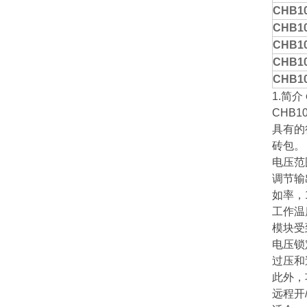
CHB10
CHB10
CHB10
CHB10
CHB10
1.
简介
CHB1
具有的
砖包。
电压范
调节输
如率，
工作温
模块受
电压锁
过压和
此外，
远程开