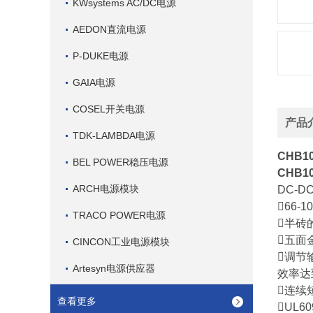
KWsystems AC/DC电源
AEDON直流电源
P-DUKE电源
GAIA电源
COSEL开关电源
产品
TDK-LAMBDA电源
CHB1
BEL POWER稳压电源
CHB10
ARCH电源模块
DC-D

66-1
TRACO POWER电源
半砖
五面
CINCON工业电源模块
调节
Artesyn电源供应器
效率达
连续
查看更多

UL60