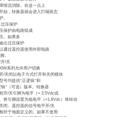
障情况消除。在这一点上
开始，转换器就会进入打嗝状态
护。
出过压保护
压保护由电路组成
压。如果多
输出过压保护
以通过遥控器使用外部电路
引脚。
程开
/
关
00W
系列允许用户切换
开
/
关闭以电子方式打开和关闭模块
型号均提供“正逻辑”和
逻辑”（可选）版本。转换器
程开
/
关引脚为电平（
> 3.5Vdc
或
。将引脚设置为低电平（
<1.8Vdc
）将转动
关闭。遥控器的信号电平开
/
关
相对于地面定义的。如果不使用