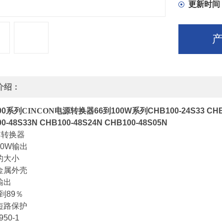
更新时间
介绍：
00
系列CINCON电源转换器
66
到
100W
系列
CHB100-24S33 CHB
0-48S33N CHB100-48S24N CHB100-48S05N
C
转换器
00W
输出
的大小
金属外壳
输出
到
89
％
短路保护
950-1