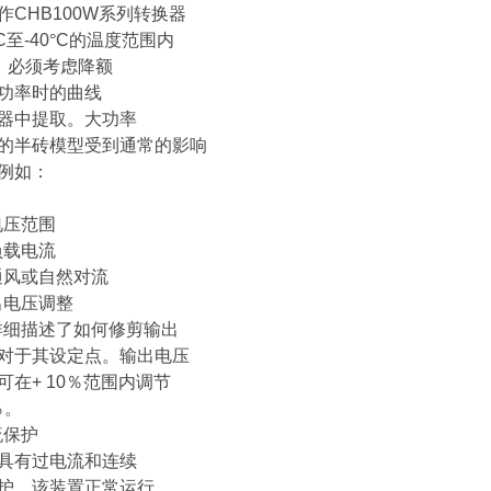
作
CHB100W
系列转换器
C
至
-40
°
C
的温度范围内
。必须考虑降额
功率时的曲线
器中提取。大功率
的半砖模型受到通常的影响
例如：
电压范围
负载电流
通风或自然对流
出电压调整
详细描述了如何修剪输出
对于其设定点。输出电压
可在
+ 10
％范围内调节
％。
流保护
具有过电流和连续
护。该装置正常运行