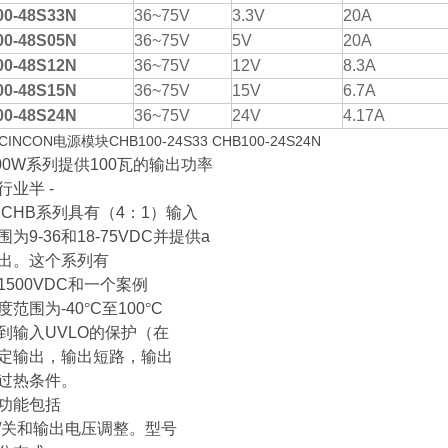
0-48S33N
36~75V
3.3V
20A
0-48S05N
36~75V
5V
20A
0-48S12N
36~75V
12V
8.3A
0-48S15N
36~75V
15V
6.7A
0-48S24N
36~75V
24V
4.17A
CINCON电源模块CHB100-24S33 CHB100-24S24N
00W
系列提供
100
瓦的输出功率
行业半
-
CHB
系列具有（
4
：
1
）输入
围为
9-36
和
18-75VDC
并提供
a
出。这个系列有
1500VDC
和一个案例
度范围为
-40
°
C
至
100
°
C
到输入
UVLO
的保护（在
定输出，输出短路，输出
过热条件。
功能包括
/
关和输出电压调整。型号