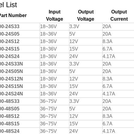
l List
Input
Output
Output
Part Number
Voltage
Voltage
Current
0-24S33
18~36V
3.3V
20A
0-24S05
18~36V
5V
20A
0-24S12
18~36V
12V
8.3A
0-24S15
18~36V
15V
6.7A
0-24S24
18~36V
24V
4.17A
0-24S33N
18~36V
3.3V
20A
0-24S05N
18~36V
5V
20A
0-24S12N
18~36V
12V
8.3A
0-24S15N
18~36V
15V
6.7A
0-24S24N
18~36V
24V
4.17A
0-48S33
36~75V
3.3V
20A
0-48S05
36~75V
5V
20A
0-48S12
36~75V
12V
8.3A
0-48S15
36~75V
15V
6.7A
0-48S24
36~75V
24V
4.17A