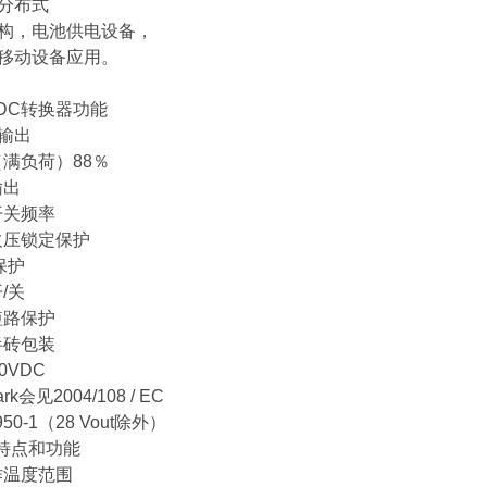
分布式
构，电池供电设备，
移动设备应用。
-DC
转换器功能
输出
（满负荷）
88
％
输出
开关频率
欠压锁定保护
保护
开
/
关
短路保护
半砖包装
00VDC
rk
会见
2004/108 / EC
50-1
（
28 Vout
除外）
特点和功能
作温度范围