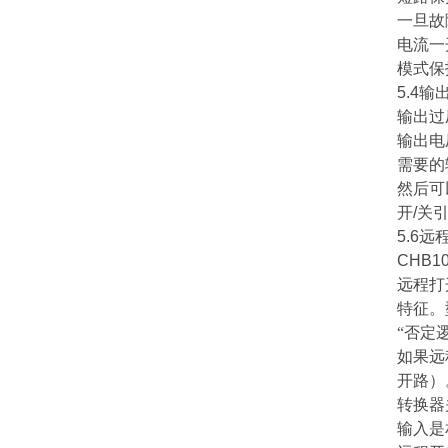
一旦故
电流一
模式保
5.4
输
输出过
输出电
需要的
然后可
开
/
关
5.6
远
CHB1
远程打
特征。
“否定
如果远
开路）
转换器
输入是