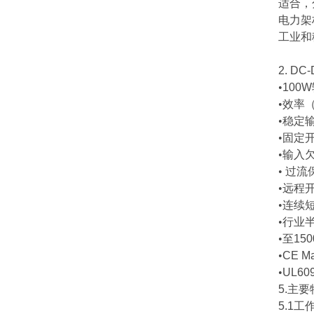
适合，
电力架
工业和
2. DC
•
100W
•效率
•稳定
•固定
•输入
•
过流
•远程
•连续
•行业
•至
15
•
CE Ma
•
UL609
5.
主要
5.1
工