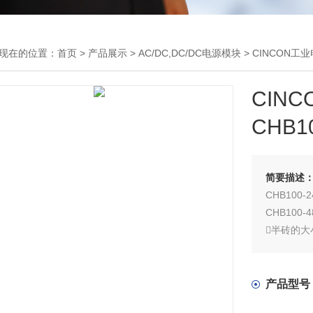
现在的位置：
首页
>
产品展示
>
AC/DC,DC/DC电源模块
>
CINCON工
CINC
CHB1
简要描述
CHB100-2
CHB100-4
半砖的大
五面金属
调节输出 C
效率达到8
产品型号
连续短路