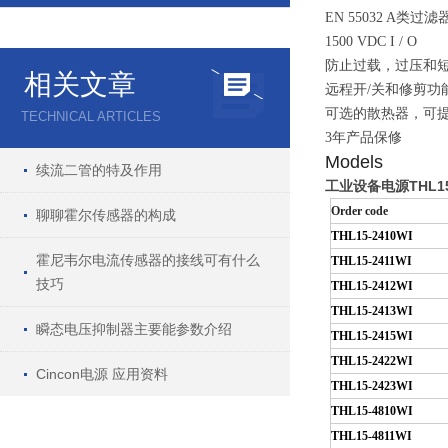
EN 55032 A类过滤
1500 VDC I / O
防止过载，过压和
相关文章
远程开/关和修剪功
可选的散热器，可
TECHNICAL ARTICLES
3年产品保修
Models
续流二管的特及作用
工业设备电源THL15-2
Order code
聊聊霍尔传感器的构成
THL15-2410WI
霍尼韦尔电流传感器的接线可有什么
THL15-2411WI
技巧
THL15-2412WI
THL15-2413WI
瞬态电压抑制器主要能参数介绍
THL15-2415WI
THL15-2422WI
Cincon电源 应用资料
THL15-2423WI
THL15-4810WI
THL15-4811WI