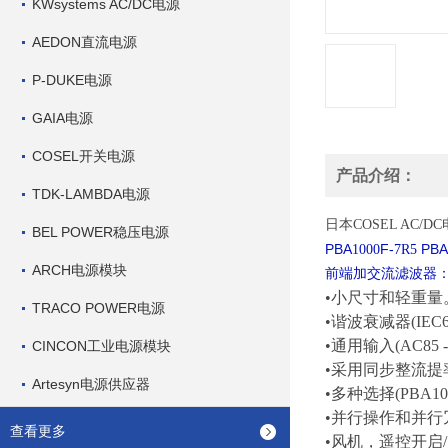
KWsystems AC/DC电源
AEDON直流电源
P-DUKE电源
GAIA电源
COSEL开关电源
产品介绍：
TDK-LAMBDA电源
日本
COSEL AC/
BEL POWER稳压电源
PBA
F-
PBA
1000
7R5
ARCH电源模块
前端加交流滤波器：NA
•小尺寸和轻重量
TRACO POWER电源
•谐波衰减器(IEC61
•通用输入(AC85 -2
CINCON工业电源模块
•采用同步整流提率(P
Artesyn电源供应器
•多种选择(PBA10F -
•并行操作和并行冗余操作
查看更多
•风机，遥控开启/关闭等