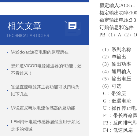
额定输入:AC85 - 1
额定输出功率:
10
额定输出电压:3.3 v,
相关文章
订购信息和选件
PB（1）A（2）1
TECHNICAL ARTICLES
（1）系列名称
讲述dc/ac逆变电源的原理所在
（2）单输出
（3）输出功率
想知道VICOR电源滤波器的*功能，还
（4）通用输入
不看过来！
（5）输出电压
（6）可选
宽温直流电源其主要功能可以归纳为
C：带涂层
以下几点
G：低漏电流
诉说霍尼韦尔电流传感器的及功能
U：操作停止电
F1：带长寿命
LEM闭环电流传感器居然应用于如此
F3：反向排气
之多的领域
F4：低速风扇